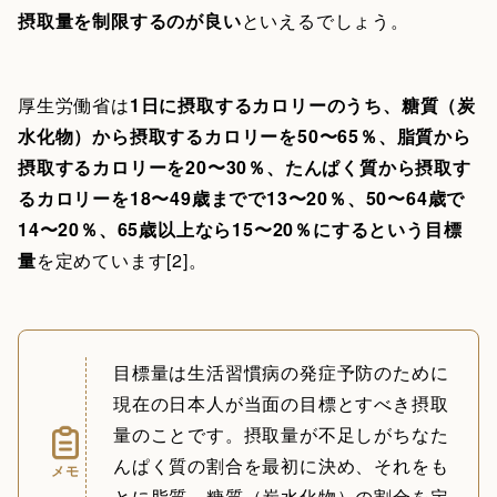
摂取量を制限するのが良い
といえるでしょう。
厚生労働省は
1日に摂取するカロリーのうち、糖質（炭
水化物）から摂取するカロリーを50〜65％、脂質から
摂取するカロリーを20〜30％、たんぱく質から摂取す
るカロリーを18〜49歳までで13〜20％、50〜64歳で
14〜20％、65歳以上なら15〜20％にするという目標
量
を定めています[2]。
目標量は生活習慣病の発症予防のために
現在の日本人が当面の目標とすべき摂取
量のことです。摂取量が不足しがちなた
んぱく質の割合を最初に決め、それをも
メモ
とに脂質、糖質（炭水化物）の割合を定