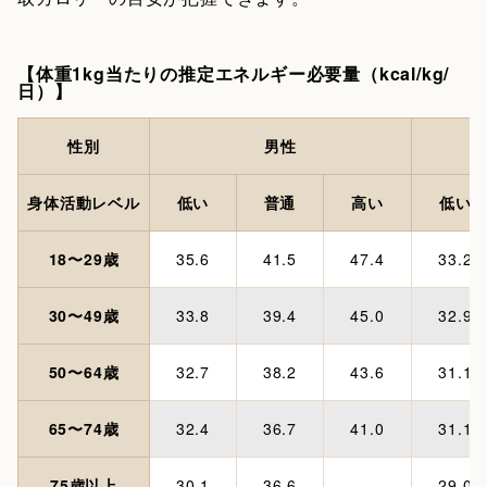
【体重1kg当たりの推定エネルギー必要量（kcal/kg/
日）】
性別
男性
身体活動レベル
低い
普通
高い
低い
18〜29歳
35.6
41.5
47.4
33.2
30〜49歳
33.8
39.4
45.0
32.9
50〜64歳
32.7
38.2
43.6
31.1
65〜74歳
32.4
36.7
41.0
31.1
75歳以上
30.1
36.6
-
29.0