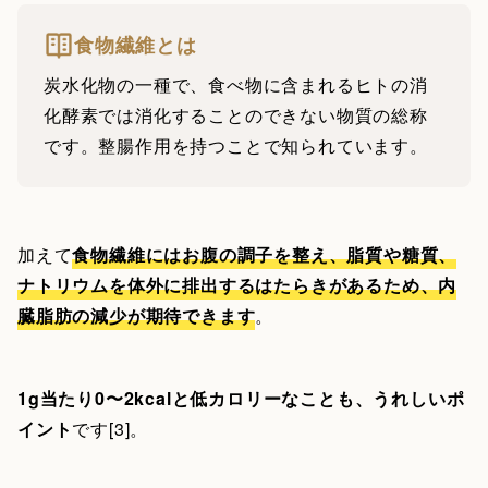
食物繊維とは
炭水化物の一種で、食べ物に含まれるヒトの消
化酵素では消化することのできない物質の総称
です。整腸作用を持つことで知られています。
加えて
食物繊維にはお腹の調子を整え、脂質や糖質、
ナトリウムを体外に排出するはたらきがあるため、内
臓脂肪の減少が期待できます
。
1g当たり0〜2kcalと低カロリーなことも、うれしいポ
イント
です[3]。