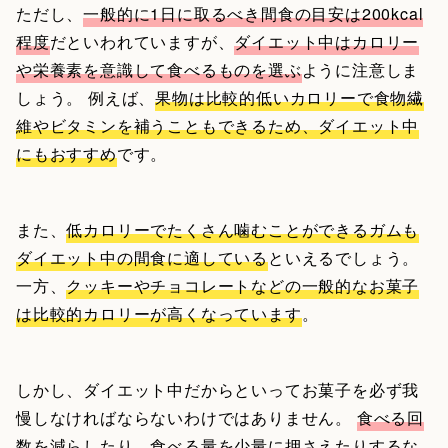
ただし、
一般的に1日に取るべき間食の目安は200kcal
程度
だといわれていますが、
ダイエット中はカロリー
や栄養素を意識して食べるものを選ぶ
ように注意しま
しょう。 例えば、
果物は比較的低いカロリーで食物繊
維やビタミンを補うこともできるため、ダイエット中
にもおすすめ
です。
また、
低カロリーでたくさん噛むことができるガムも
ダイエット中の間食に適している
といえるでしょう。
一方、
クッキーやチョコレートなどの一般的なお菓子
は比較的カロリーが高くなっています
。
しかし、ダイエット中だからといってお菓子を必ず我
慢しなければならないわけではありません。
食べる回
数を減らしたり、食べる量を少量に押さえたりするな