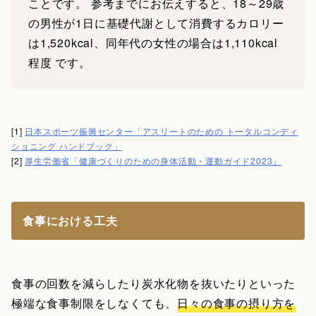
ことです。 参考までにお伝えすると、18～29歳
の男性が1日に基礎代謝として消費するカロリー
は1,520kcal、同年代の女性の場合は1,110kcal
程度 です。
[1]
日本スポーツ振興センター「アスリートのための トータルコンディ
ショニング ハンドブック」
[2]
厚生労働省「健康づくりのための身体活動・運動ガイド2023」
食事における工夫
食事の回数を減らしたり炭水化物を抜いたりといった
極端な食事制限をしなくても、
日々の食事の摂り方を