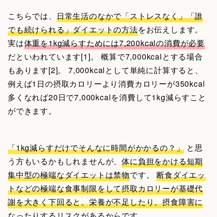
こちらでは、
日常生活のなかで「ストレスなく」「誰
でも続けられる」ダイエットの方法
をお伝えします。
実は
体重を1kg減らすためには7,200kcalの消費が必要
だといわれています[1]。 概算で7,000kcalとする場合
もあります[2]。 7,000kcalとして単純に計算すると、
例えば1日の摂取カロリーより消費カロリーが350kcal
多くなれば20日で7,000kcalを消費して1kg減らすこと
ができます。
「1kg減らすだけでそんなに時間がかかるの？」
と思
う方もいるかもしれませんが、
体に負担をかける短期
集中型の極端なダイエットは禁物
です。
断食ダイエッ
トなどの極端な食事制限をして摂取カロリーが基礎代
謝を大きく下回ると、栄養が不足したり、摂食障害に
なったりするリスク
があるからです。