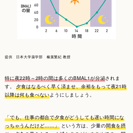
提供 日本大学薬学部 榛葉繁紀 教授
特に夜22時～2時の間は多くのBMAL1が分泌
されま
す。
夕食はなるべく早く済ませ、余裕をもって夜21時
以降は何も食べない
ようにしましょう。
「でも、仕事の都合で夕食がどうしても遅い時間にな
っちゃうんだけど……」
という方は、少量の
間食を摂