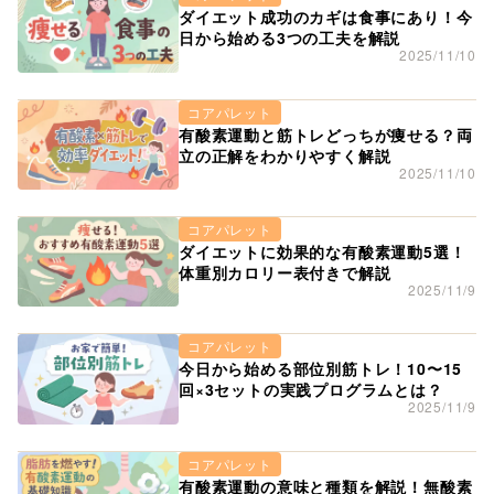
ダイエット成功のカギは食事にあり！今
日から始める3つの工夫を解説
2025/11/10
コアパレット
有酸素運動と筋トレどっちが痩せる？両
立の正解をわかりやすく解説
2025/11/10
コアパレット
ダイエットに効果的な有酸素運動5選！
体重別カロリー表付きで解説
2025/11/9
コアパレット
今日から始める部位別筋トレ！10〜15
回×3セットの実践プログラムとは？
2025/11/9
コアパレット
有酸素運動の意味と種類を解説！無酸素