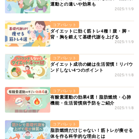
運動との違いや効果も
2025/11/9
コアパレット
ダイエットに効く筋トレ4種！腹・脚・
背・胸を鍛えて基礎代謝を上げる
2025/11/9
コアパレット
ダイエット成功の鍵は生活習慣！リバウ
ンドしない4つのポイント
2025/11/8
コアパレット
有酸素運動の効果4選！脂肪燃焼・心肺
機能・生活習慣病予防をご紹介
2025/11/8
コアパレット
脂肪燃焼だけじゃない！筋トレが痩せる
体を作る科学的な理由とは