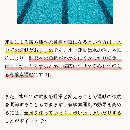
運動による膝や腰への負担が気になるという方は、水
中での運動がおすすめ
です。水中運動は水の浮力や抵
抗により、
関節への負担がかかりにくかったり転倒し
にくくなったりするため、幅広い年代で安心して行え
る有酸素運動
です[1]。
また、水中での動きを通常と変えることで運動の強度
を調節することもできます。有酸素運動の効果を高め
るには、
全身を使ってゆっくり歩いたり泳いだりする
ことがポイントです。