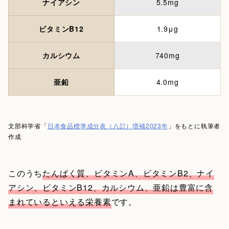
ナイアシン
5.5mg
ビタミンB12
1.9μg
カルシウム
740mg
亜鉛
4.0mg
文部科学省「
日本食品標準成分表（八訂）増補2023年
」をもとに執筆者
作成
このうち
たんぱく質、ビタミンA、ビタミンB2、ナイ
アシン、ビタミンB12、カルシウム、亜鉛は豊富に含
まれているといえる栄養素
です。