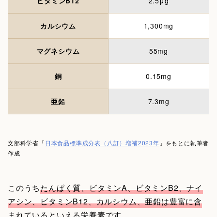
ビタミンB12
2.5μg
カルシウム
1,300mg
マグネシウム
55mg
銅
0.15mg
亜鉛
7.3mg
文部科学省「
日本食品標準成分表（八訂）増補2023年
」をもとに執筆者
作成
このうち
たんぱく質、ビタミンA、ビタミンB2、ナイ
アシン、ビタミンB12、カルシウム、亜鉛は豊富に含
まれているといえる栄養素
です。