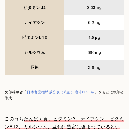
ビタミンB2
0.33mg
ナイアシン
6.2mg
ビタミンB12
1.9μg
カルシウム
680mg
亜鉛
3.6mg
文部科学省「
日本食品標準成分表（八訂）増補2023年
」をもとに執筆者
作成
このうち
たんぱく質、ビタミンA、ナイアシン、ビタミ
ンB12、カルシウム、亜鉛は豊富に含まれているとい