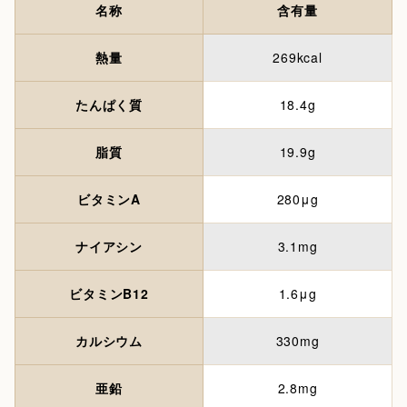
名称
含有量
熱量
269kcal
たんぱく質
18.4g
脂質
19.9g
ビタミンA
280μg
ナイアシン
3.1mg
ビタミンB12
1.6μg
カルシウム
330mg
亜鉛
2.8mg