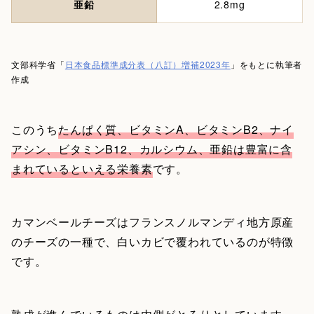
亜鉛
2.8mg
文部科学省「
日本食品標準成分表（八訂）増補2023年
」をもとに執筆者
作成
このうち
たんぱく質、ビタミンA、ビタミンB2、ナイ
アシン、ビタミンB12、カルシウム、亜鉛は豊富に含
まれているといえる栄養素
です。
カマンベールチーズはフランスノルマンディ地方原産
のチーズの一種で、白いカビで覆われているのが特徴
です。