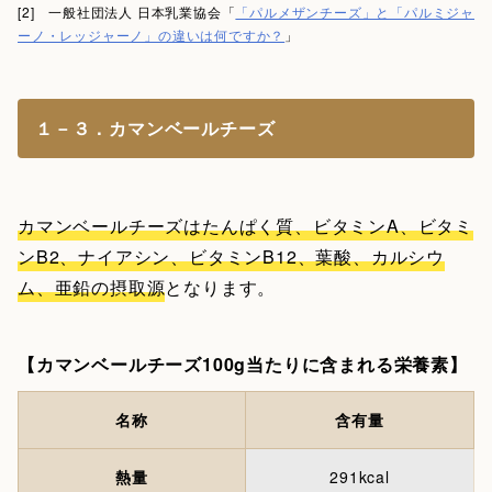
[2] 一般社団法人 日本乳業協会「
「パルメザンチーズ」と「パルミジャ
ーノ・レッジャーノ」の違いは何ですか？
」
１－３．カマンベールチーズ
カマンベールチーズはたんぱく質、ビタミンA、ビタミ
ンB2、ナイアシン、ビタミンB12、葉酸、カルシウ
ム、亜鉛の摂取源
となります。
【カマンベールチーズ100g当たりに含まれる栄養素】
名称
含有量
熱量
291kcal