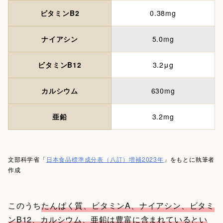
ビタミンB2
0.38mg
ナイアシン
5.0mg
ビタミンB12
3.2μg
カルシウム
630mg
亜鉛
3.2mg
文部科学省「
日本食品標準成分表（八訂）増補2023年
」をもとに執筆者
作成
このうち
たんぱく質、ビタミンA、ナイアシン、ビタミ
ンB12、カルシウム、亜鉛は豊富に含まれているとい