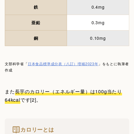
鉄
0.4mg
亜鉛
0.3mg
銅
0.10mg
文部科学省「
日本食品標準成分表（八訂）増補2023年
」をもとに執筆者
作成
また
長芋のカロリー（エネルギー量）は100g当たり
64kcal
です[2]。
カロリーとは