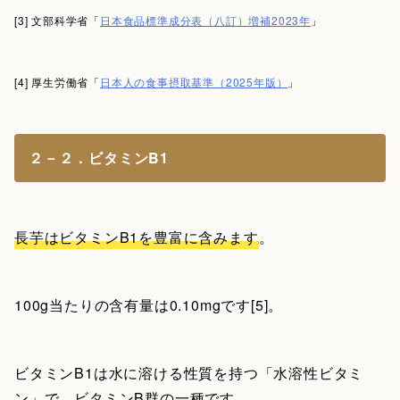
[3] 文部科学省「
日本食品標準成分表（八訂）増補2023年
」
[4] 厚生労働省「
日本人の食事摂取基準（2025年版）
」
２－２．ビタミンB1
長芋はビタミンB1を豊富に含みます
。
100g当たりの含有量は0.10mgです[5]。
ビタミンB1は水に溶ける性質を持つ「水溶性ビタミ
ン」で、ビタミンB群の一種です。