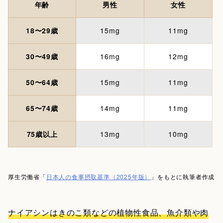
年齢
男性
女性
18〜29歳
15mg
11mg
30〜49歳
16mg
12mg
50〜64歳
15mg
11mg
65〜74歳
14mg
11mg
75歳以上
13mg
10mg
厚生労働省「
日本人の食事摂取基準（2025年版）
」をもとに執筆者作成
ナイアシンはきのこ類などの植物性食品、魚介類や肉