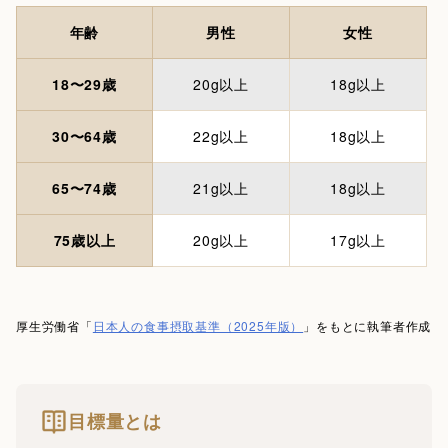
年齢
男性
女性
18〜29歳
20g以上
18g以上
30〜64歳
22g以上
18g以上
65〜74歳
21g以上
18g以上
75歳以上
20g以上
17g以上
厚生労働省「
日本人の食事摂取基準（2025年版）
」をもとに執筆者作成
目標量とは