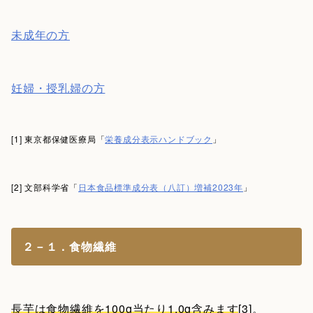
未成年の方
妊婦・授乳婦の方
[1] 東京都保健医療局「
栄養成分表示ハンドブック
」
[2] 文部科学省「
日本食品標準成分表（八訂）増補2023年
」
２－１．食物繊維
長芋は食物繊維を100g当たり1.0g含みます
[3]。