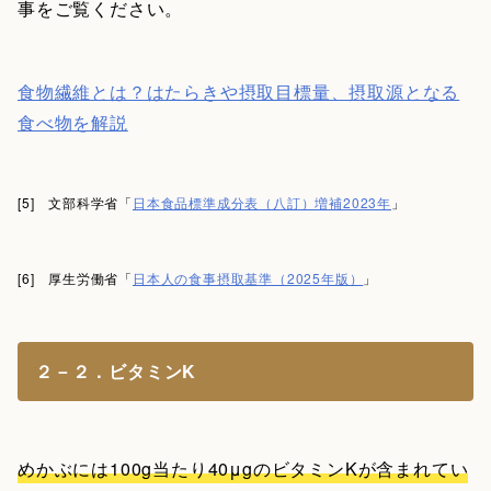
事をご覧ください。
食物繊維とは？はたらきや摂取目標量、摂取源となる
食べ物を解説
[5] 文部科学省「
日本食品標準成分表（八訂）増補2023年
」
[6] 厚生労働省「
日本人の食事摂取基準（2025年版）
」
２－２．ビタミンK
めかぶには100g当たり40μgのビタミンKが含まれてい