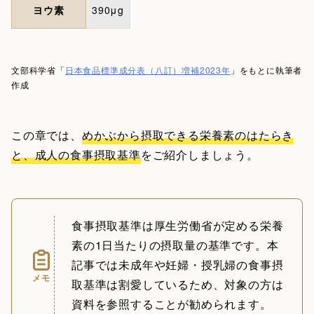
ヨウ素
390μg
文部科学省「
日本食品標準成分表（八訂）増補2023年
」をもとに執筆者
作成
この章では、
めかぶから摂取できる栄養素のはたらき
と、成人の食事摂取基準
をご紹介しましょう。
食事摂取基準は厚生労働省が定める栄養
素の1日当たりの摂取量の基準です。本
記事では未成年や妊婦・授乳婦の食事摂
メモ
取基準は割愛しているため、対象の方は
資料を参照することが勧められます。