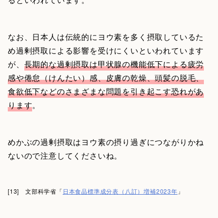
なお、日本人は伝統的にヨウ素を多く摂取しているた
め過剰摂取による影響を受けにくいといわれています
が、
長期的な過剰摂取は甲状腺の機能低下による疲労
感や倦怠（けんたい）感、皮膚の乾燥、頭髪の脱毛、
食欲低下などのさまざまな問題を引き起こす恐れがあ
ります
。
めかぶの過剰摂取はヨウ素の摂り過ぎにつながりかね
ないので注意してくださいね。
[13] 文部科学省「
日本食品標準成分表（八訂）増補2023年
」