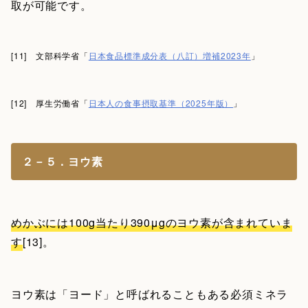
取が可能です。
[11] 文部科学省「
日本食品標準成分表（八訂）増補2023年
」
[12] 厚生労働省「
日本人の食事摂取基準（2025年版）
」
２－５．ヨウ素
めかぶには100g当たり390μgのヨウ素が含まれていま
す
[13]。
ヨウ素は「ヨード」と呼ばれることもある必須ミネラ