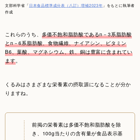
文部科学省「
日本食品標準成分表（八訂）増補2023年
」をもとに執筆者
作成
これらのうち、
多価不飽和脂肪酸であるn－3系脂肪酸
とn－6系脂肪酸、食物繊維、ナイアシン、ビタミン
B6、葉酸、マグネシウム、鉄、銅は豊富に含まれてい
ます
。
くるみはさまざまな栄養素の摂取源になることが分か
りますね。
前掲の栄養素は多価不飽和脂肪酸を除
き、100g当たりの含有量が食品表示基