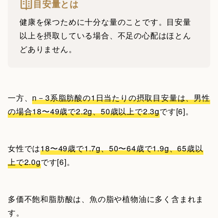
目安量とは
健康を保つために十分な量のことです。目安量
以上を摂取している場合、不足の心配はほとん
どありません。
一方、
n－3系脂肪酸の1日当たりの摂取目安量は、男性
の場合18〜49歳で2.2g、50歳以上で2.3g
です[6]。
女性では
18〜49歳で1.7g、50〜64歳で1.9g、65歳以
上で2.0g
です[6]。
多価不飽和脂肪酸は、魚の脂や植物油に多く含まれま
す。