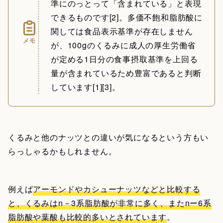
準にのっとって「含まれている」と表現
できるものです[2]。多価不飽和脂肪酸に
関しては食品表示基準が存在しません
メモ
が、100gのくるみに成人の厚生労働省
が定める1日分の食事摂取基準を上回る
量が含まれているため豊富であると判断
しています[1][3]。
くるみと他のナッツとの違いが気になるという方もい
らっしゃるかもしれません。
例えば
アーモンドやカシューナッツなどと比較する
と、くるみはn－3系脂肪酸が非常に多く、またnー6系
脂肪酸や葉酸も比較的多いとされています
。