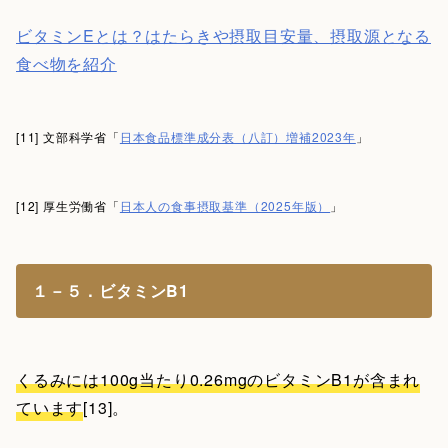
ビタミンEとは？はたらきや摂取目安量、摂取源となる
食べ物を紹介
[11] 文部科学省「
日本食品標準成分表（八訂）増補2023年
」
[12] 厚生労働省「
日本人の食事摂取基準（2025年版）
」
１－５．ビタミンB1
くるみには100g当たり0.26mgのビタミンB1が含まれ
ています
[13]。