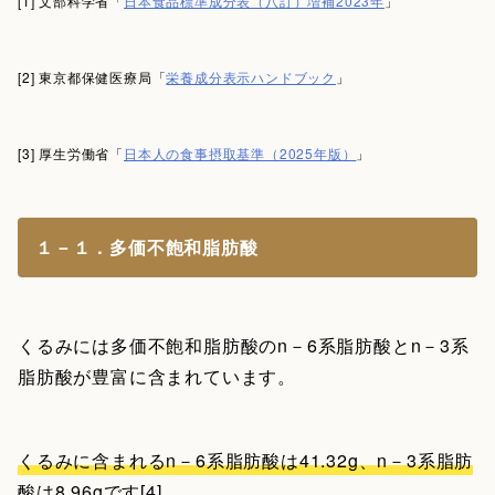
[1] 文部科学省「
日本食品標準成分表（八訂）増補2023年
」
[2] 東京都保健医療局「
栄養成分表示ハンドブック
」
[3] 厚生労働省「
日本人の食事摂取基準（2025年版）
」
１－１．多価不飽和脂肪酸
くるみには多価不飽和脂肪酸のn－6系脂肪酸とn－3系
脂肪酸が豊富に含まれています。
くるみに含まれるn－6系脂肪酸は41.32g、n－3系脂肪
酸は8.96g
です[4]。