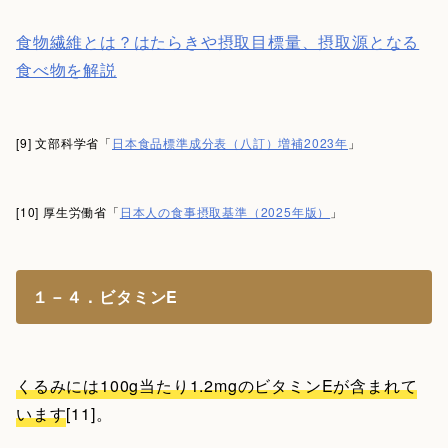
食物繊維とは？はたらきや摂取目標量、摂取源となる
食べ物を解説
[9] 文部科学省「
日本食品標準成分表（八訂）増補2023年
」
[10] 厚生労働省「
日本人の食事摂取基準（2025年版）
」
１－４．ビタミンE
くるみには100g当たり1.2mgのビタミンEが含まれて
います
[11]。