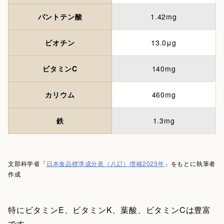
パントテン酸
1.42mg
ビオチン
13.0μg
ビタミンC
140mg
カリウム
460mg
鉄
1.3mg
文部科学省「
日本食品標準成分表（八訂）増補2023年
」をもとに執筆者
作成
特にビタミンE、ビタミンK、葉酸、ビタミンCは豊富
です。