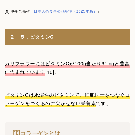
[9] 厚生労働省「
日本人の食事摂取基準（2025年版）
」
２－５．ビタミンC
カリフラワーにはビタミンCが100g当たり81mgと豊富
に含まれています
[10]。
ビタミンCは水溶性のビタミンで、細胞同士をつなぐコ
ラーゲンをつくるのに欠かせない栄養素
です。
コラーゲンとは