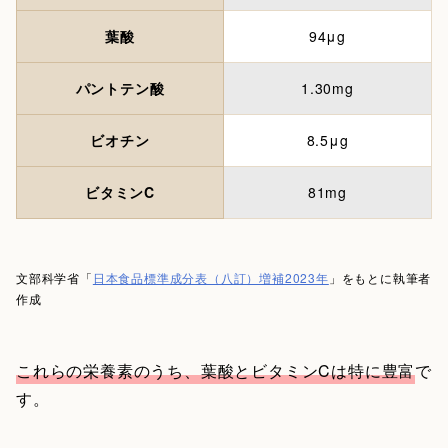
葉酸
94μg
パントテン酸
1.30mg
ビオチン
8.5μg
ビタミンC
81mg
文部科学省「
日本食品標準成分表（八訂）増補2023年
」をもとに執筆者
作成
これらの栄養素のうち、葉酸とビタミンCは特に豊富
で
す。