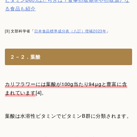
る食品も紹介
[3] 文部科学省「
日本食品標準成分表（八訂）増補2023年
」
２－２．葉酸
カリフラワーには葉酸が100g当たり94μgと豊富に含
まれています
[4]。
葉酸は水溶性ビタミンでビタミンB群に分類されます。