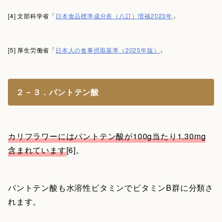
[4] 文部科学省「
日本食品標準成分表（八訂）増補2023年
」
[5] 厚生労働省「
日本人の食事摂取基準（2025年版）
」
２－３．パントテン酸
カリフラワーにはパントテン酸が100g当たり1.30mg
含まれています
[6]。
パントテン酸も水溶性ビタミンでビタミンB群に分類さ
れます。