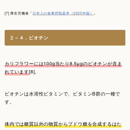
[7] 厚生労働省「
日本人の食事摂取基準（2025年版）
」
２－４．ビオチン
カリフラワーには100g当たり8.5μgのビオチンが含ま
れています
[8]。
ビオチンは水溶性ビタミンで、ビタミンB群の一種で
す。
体内では糖質以外の物質からブドウ糖を合成するはた