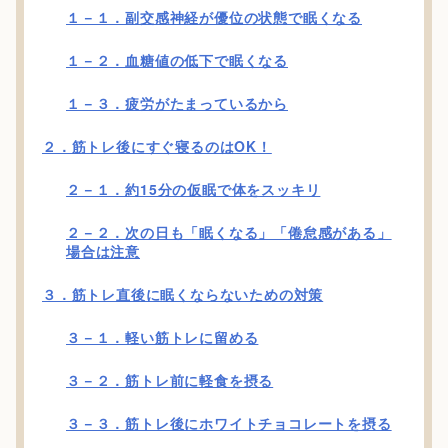
１－１．副交感神経が優位の状態で眠くなる
１－２．血糖値の低下で眠くなる
１－３．疲労がたまっているから
２．筋トレ後にすぐ寝るのはOK！
２－１．約15分の仮眠で体をスッキリ
２－２．次の日も「眠くなる」「倦怠感がある」
場合は注意
３．筋トレ直後に眠くならないための対策
３－１．軽い筋トレに留める
３－２．筋トレ前に軽食を摂る
３－３．筋トレ後にホワイトチョコレートを摂る