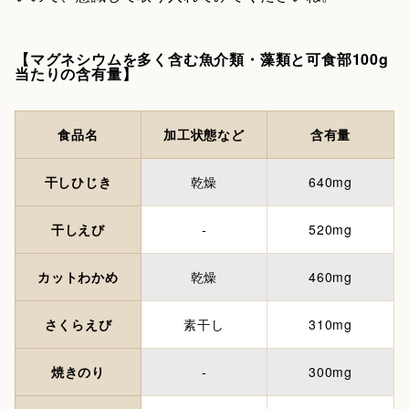
【マグネシウムを多く含む魚介類・藻類と可食部100g
当たりの含有量】
食品名
加工状態など
含有量
干しひじき
乾燥
640mg
干しえび
-
520mg
カットわかめ
乾燥
460mg
さくらえび
素干し
310mg
焼きのり
-
300mg