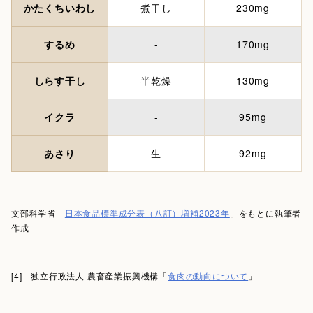
かたくちいわし
煮干し
230mg
するめ
-
170mg
しらす干し
半乾燥
130mg
イクラ
-
95mg
あさり
生
92mg
文部科学省「
日本食品標準成分表（八訂）増補2023年
」をもとに執筆者
作成
[4] 独立行政法人 農畜産業振興機構「
食肉の動向について
」