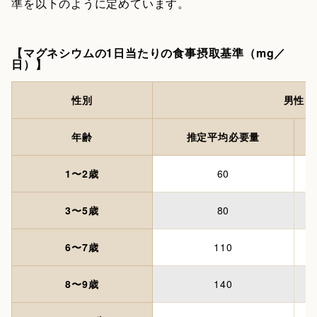
準を以下のように定めています。
【マグネシウムの1日当たりの食事摂取基準（mg／
日）】
性別
男性
年齢
推定平均必要量
1〜2歳
60
3〜5歳
80
6〜7歳
110
8〜9歳
140