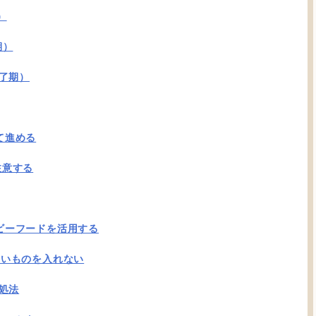
）
期）
完了期）
て進める
注意する
ビーフードを活用する
ないものを入れない
処法