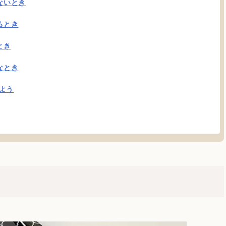
ないとき
るとき
とき
なとき
よう