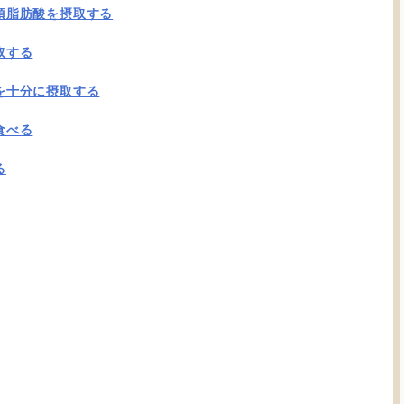
須脂肪酸を摂取する
取する
を十分に摂取する
食べる
る