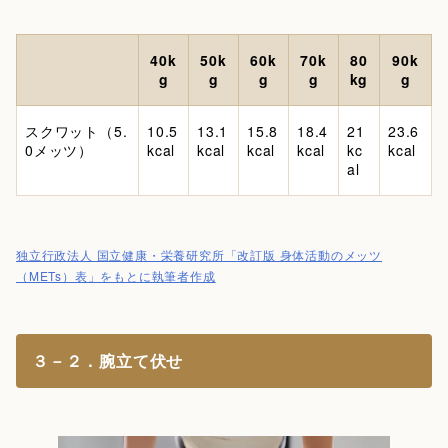
40k
50k
60k
70k
80
90k
g
g
g
g
kg
g
スクワット（5.
10.5
13.1
15.8
18.4
21
23.6
0メッツ）
kcal
kcal
kcal
kcal
kc
kcal
al
独立行政法人 国立健康・栄養研究所「改訂版 身体活動のメッツ
（METs）表」をもとに執筆者作成
３－２．腕立て伏せ