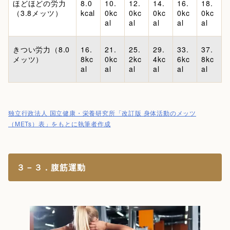
ほどほどの労力
8.0
10.
12.
14.
16.
18.
（3.8メッツ）
kcal
0kc
0kc
0kc
0kc
0kc
al
al
al
al
al
きつい労力（8.0
16.
21.
25.
29.
33.
37.
メッツ）
8kc
0kc
2kc
4kc
6kc
8kc
al
al
al
al
al
al
独立行政法人 国立健康・栄養研究所「改訂版 身体活動のメッツ
（METs）表」をもとに執筆者作成
３－３．腹筋運動