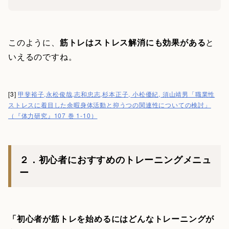
このように、
筋トレはストレス解消にも効果がある
と
いえるのですね。
[3]
甲斐裕子,永松俊哉,志和忠志,杉本正子, 小松優紀, 須山靖男「職業性
ストレスに着目した余暇身体活動と抑うつの関連性についての検討」
（『体力研究』107 巻 1-10）
２．初心者におすすめのトレーニングメニュ
ー
「初心者が筋トレを始めるにはどんなトレーニングが