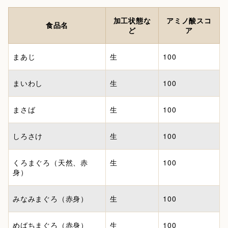
加工状態な
アミノ酸スコ
食品名
ど
ア
まあじ
生
100
まいわし
生
100
まさば
生
100
しろさけ
生
100
くろまぐろ（天然、赤
生
100
身）
みなみまぐろ（赤身）
生
100
めばちまぐろ（赤身）
生
100