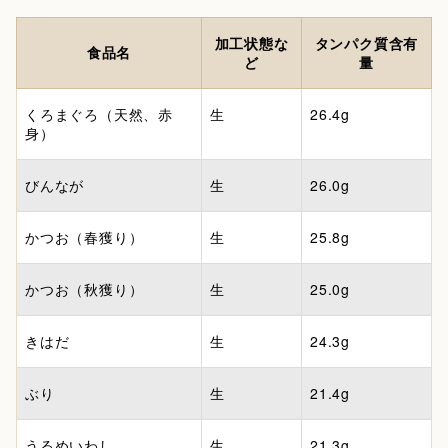
加工状態な
タンパク質含有
食品名
ど
量
くろまぐろ（天然、赤
生
26.4g
身）
びんなが
生
26.0g
かつお（春獲り）
生
25.8g
かつお（秋獲り）
生
25.0g
きはだ
生
24.3g
ぶり
生
21.4g
うるめいわし
生
21.3g