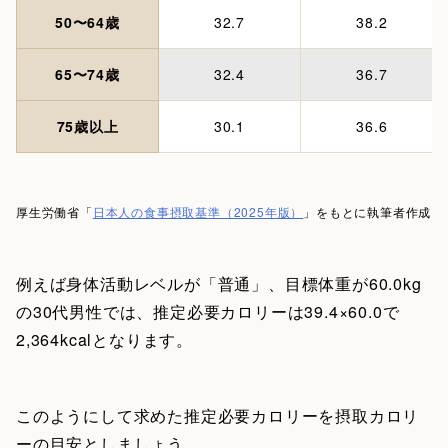
50〜64歳
32.7
38.2
65〜74歳
32.4
36.7
75歳以上
30.1
36.6
厚生労働省「
日本人の食事摂取基準（2025年版）
」をもとに執筆者作成
例えば身体活動レベルが「普通」、目標体重が60.0kg
の30代男性では、推定必要カロリーは39.4×60.0で
2,364kcalとなります。
このようにして求めた推定必要カロリーを摂取カロリ
ーの目安としましょう。