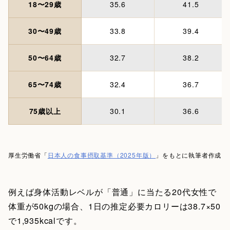
18〜29歳
35.6
41.5
30〜49歳
33.8
39.4
50〜64歳
32.7
38.2
65〜74歳
32.4
36.7
75歳以上
30.1
36.6
厚生労働省「
日本人の食事摂取基準（2025年版）
」をもとに執筆者作成
例えば身体活動レベルが「普通」に当たる20代女性で
体重が50kgの場合、1日の推定必要カロリーは38.7×50
で1,935kcalです。