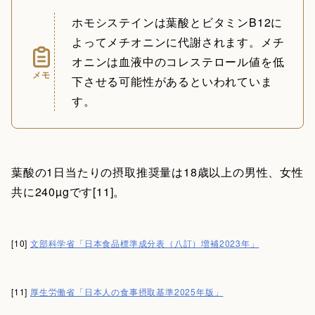
ホモシステインは葉酸とビタミンB12に
よってメチオニンに代謝されます。メチ
オニンは血液中のコレステロール値を低
メモ
下させる可能性があるといわれていま
す。
葉酸の1日当たりの摂取推奨量は18歳以上の男性、女性
共に240µgです[11]。
[10]
文部科学省「日本食品標準成分表（八訂）増補2023年」
[11]
厚生労働省「日本人の食事摂取基準2025年版」