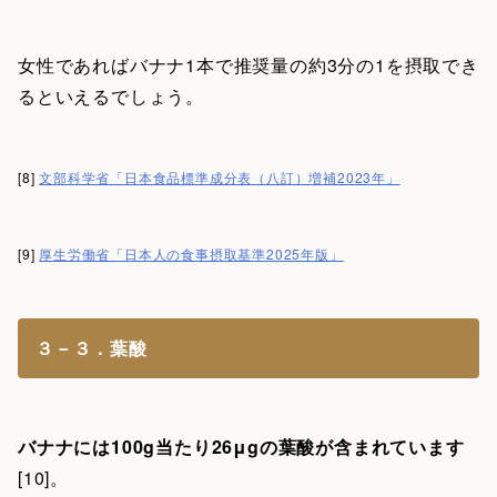
女性であればバナナ1本で推奨量の約3分の1を摂取でき
るといえるでしょう。
[8]
文部科学省「日本食品標準成分表（八訂）増補2023年」
[9]
厚生労働省「日本人の食事摂取基準2025年版」
３－３．葉酸
バナナには100g当たり26μgの葉酸が含まれています
[10]。