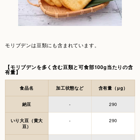
モリブデンは豆類にも含まれています。
【モリブデンを多く含む豆類と可食部100g当たりの含
有量】
食品名
加工状態など
含有量（μg）
納豆
-
290
いり大豆（黄大
-
290
豆）