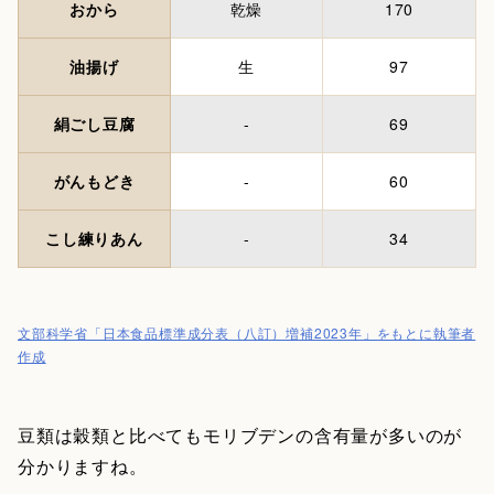
おから
乾燥
170
油揚げ
生
97
絹ごし豆腐
-
69
がんもどき
-
60
こし練りあん
-
34
文部科学省「日本食品標準成分表（八訂）増補2023年」をもとに執筆者
作成
豆類は穀類と比べてもモリブデンの含有量が多いのが
分かりますね。