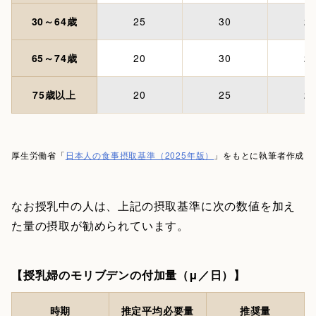
30～64歳
25
30
2
65～74歳
20
30
2
75歳以上
20
25
2
厚生労働省「
日本人の食事摂取基準（2025年版）
」をもとに執筆者作成
なお授乳中の人は、上記の摂取基準に次の数値を加え
た量の摂取が勧められています。
【授乳婦のモリブデンの付加量（μ／日）】
時期
推定平均必要量
推奨量