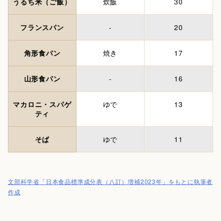
うるち米（ご飯）
炊飯
30
フランスパン
-
20
角形食パン
焼き
17
山形食パン
-
16
マカロニ・スパゲ
ゆで
13
ティ
そば
ゆで
11
文部科学省「日本食品標準成分表（八訂）増補2023年」をもとに執筆者
作成