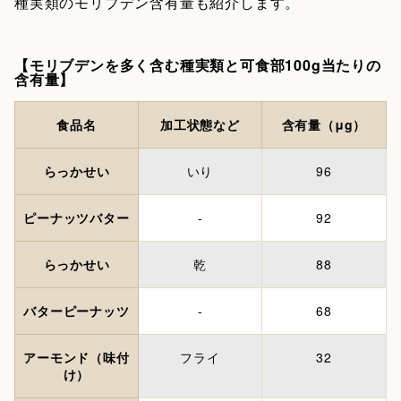
種実類のモリブデン含有量も紹介します。
【モリブデンを多く含む種実類と可食部100g当たりの
含有量】
食品名
加工状態など
含有量（μg）
らっかせい
いり
96
ピーナッツバター
-
92
らっかせい
乾
88
バターピーナッツ
-
68
アーモンド（味付
フライ
32
け）