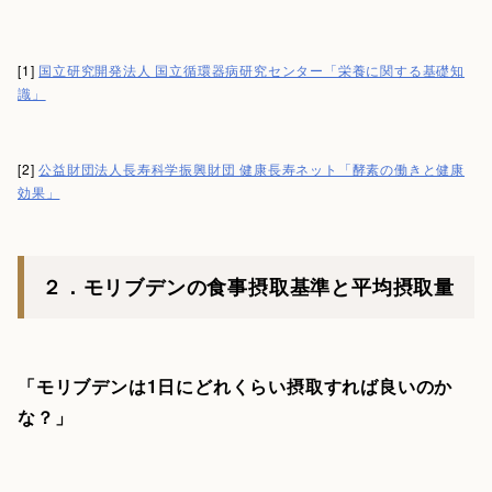
[1]
国立研究開発法人 国立循環器病研究センター「栄養に関する基礎知
識」
[2]
公益財団法人長寿科学振興財団 健康長寿ネット「酵素の働きと健康
効果」
２．モリブデンの食事摂取基準と平均摂取量
「モリブデンは1日にどれくらい摂取すれば良いのか
な？」