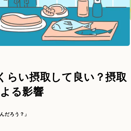
くらい摂取して良い？摂取
による影響
いんだろう？」