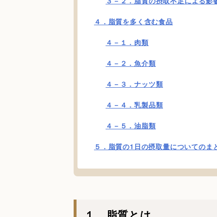
３－２．脂質の摂取不足による影
４．脂質を多く含む食品
４－１．肉類
４－２．魚介類
４－３．ナッツ類
４－４．乳製品類
４－５．油脂類
５．脂質の1日の摂取量についてのま
１．脂質とは