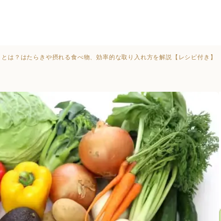
）とは？はたらきや摂れる食べ物、効率的な取り入れ方を解説【レシピ付き】