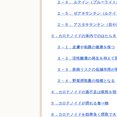
２－４． ルテイン（ブルーライト
２－５． ゼアキサンチン（ルテ
２－６． アスタキサンチン（目
３．カロテノイドの体内でのはたらき
３－１．皮膚や粘膜の健康を保つ
３－２．活性酸素の発生を抑えて
３－３．疾病リスクの低減作用が
３－４．野菜摂取量の指標となる
４．カロテノイドの過不足は病気を招
５．カロテノイドが摂れる食べ物
６．カロテノイドを効率良く摂取でき