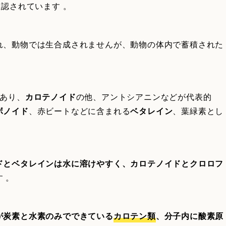
確認されています 。
れ、動物では生合成されませんが、動物の体内で蓄積された
類あり、
カロテノイド
の他、アントシアニンなどが代表的
ボノイド
、赤ビートなどに含まれる
ベタレイン
、葉緑素とし
ドとベタレインは水に溶けやすく、カロテノイドとクロロフ
 。
が炭素と水素のみでできている
カロテン類
、分子内に酸素原