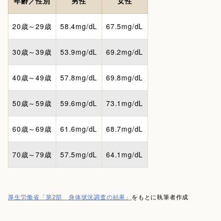
年齢／性別
男性
女性
20歳～29歳
58.4mg/dL
67.5mg/dL
30歳～39歳
53.9mg/dL
69.2mg/dL
40歳～49歳
57.8mg/dL
69.8mg/dL
50歳～59歳
59.6mg/dL
73.1mg/dL
60歳～69歳
61.6mg/dL
68.7mg/dL
70歳～79歳
57.5mg/dL
64.1mg/dL
厚生労働省「第2部 身体状況調査の結果」
をもとに執筆者作成