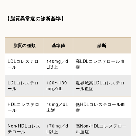
【脂質異常症の診断基準】
脂質の種類
基準値
診断
LDLコレステロ
140mg／d
高LDLコレステロール血
ール
L以上
症
LDLコレステロ
120〜139
境界域高LDLコレステロ
ール
mg／dL
ール血症
HDLコレステロ
40mg／dL
低HDLコレステロール血
ール
未満
症
Non-HDLコレス
170mg／d
高Non-HDLコレステロー
テロール
L以上
ル血症