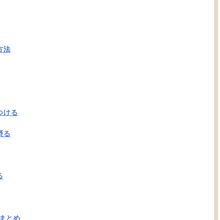
方法
つける
摂る
る
まとめ