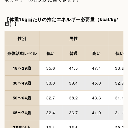
【体重1kg当たりの推定エネルギー必要量（kcal/kg/
日）】
性別
男性
身体活動レベル
低い
普通
高い
低い
18〜29歳
35.6
41.5
47.4
33.2
30〜49歳
33.8
39.4
45.0
32.9
50〜64歳
32.7
38.2
43.6
31.1
65〜74歳
32.4
36.7
41.0
31.1
75歳以上
30.1
36.6
-
29.0