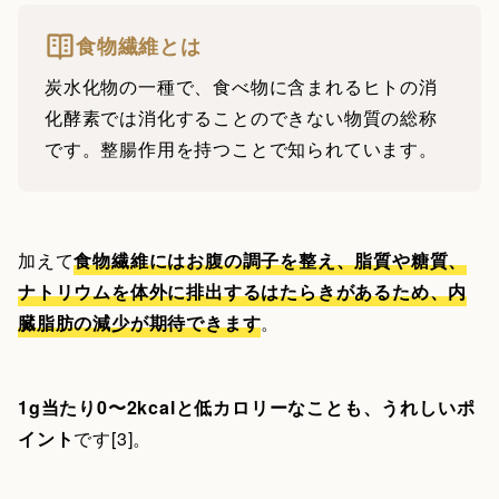
食物繊維とは
炭水化物の一種で、食べ物に含まれるヒトの消
化酵素では消化することのできない物質の総称
です。整腸作用を持つことで知られています。
加えて
食物繊維にはお腹の調子を整え、脂質や糖質、
ナトリウムを体外に排出するはたらきがあるため、内
臓脂肪の減少が期待できます
。
1g当たり0〜2kcalと低カロリーなことも、うれしいポ
イント
です[3]。