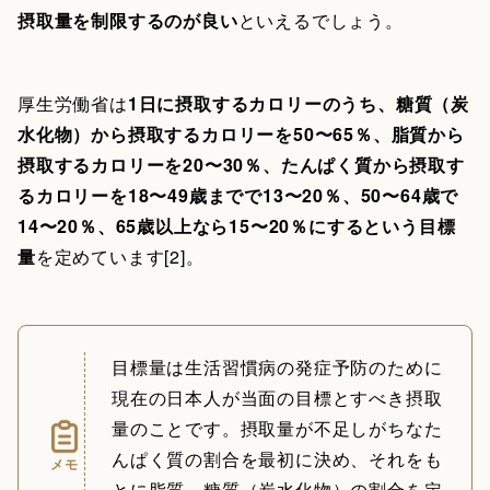
摂取量を制限するのが良い
といえるでしょう。
厚生労働省は
1日に摂取するカロリーのうち、糖質（炭
水化物）から摂取するカロリーを50〜65％、脂質から
摂取するカロリーを20〜30％、たんぱく質から摂取す
るカロリーを18〜49歳までで13〜20％、50〜64歳で
14〜20％、65歳以上なら15〜20％にするという目標
量
を定めています[2]。
目標量は生活習慣病の発症予防のために
現在の日本人が当面の目標とすべき摂取
量のことです。摂取量が不足しがちなた
んぱく質の割合を最初に決め、それをも
メモ
とに脂質、糖質（炭水化物）の割合を定