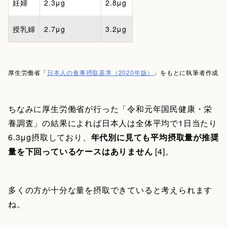
妊婦
2.3μg
2.8μg
授乳婦
2.7μg
3.2μg
厚生労働省「
日本人の食事摂取基準（2020年版）
」をもとに執筆者作成
ちなみに厚生労働省が行った「令和元年国民健康・栄
養調査」の結果によれば日本人は全体平均で1日当たり
6.3μg摂取しており、
年代別に見ても平均摂取量が推奨
量を下回っているケースはありません
[4]。
多くの方が十分な量を摂取できていると考えられます
ね。