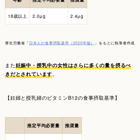
18歳以上
2.0μg
2.4μg
厚生労働省「
日本人の食事摂取基準（2020年版）
」をもとに執筆者作成
また
妊娠中・授乳中の女性はさらに多くの量を摂るべ
きだとされています
。
【妊婦と授乳婦のビタミンB12の食事摂取基準】
推定平均必要量
推奨量