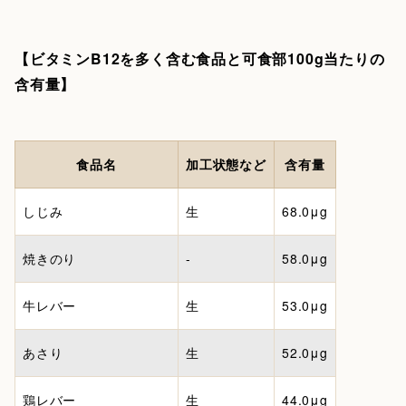
【ビタミンB12を多く含む食品と可食部100g当たりの
含有量】
食品名
加工状態など
含有量
しじみ
生
68.0μg
焼きのり
-
58.0μg
牛レバー
生
53.0μg
あさり
生
52.0μg
鶏レバー
生
44.0μg