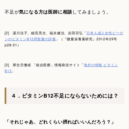
不足が
気になる方は医師に相談
してみましょう。
[2] 湯川法子、細見亮太、福永健治、吉田宗弘「
日本人成人女性ビーガ
ンのビタミンB12摂取量の評価
」（『微量栄養素研究』2012年29号
p28-31）
[3] 厚生労働省 「統合医療」情報発信サイト「
海外の情報 ビタミン
B12
」
４．ビタミンB12不足にならないためには？
「それじゃあ、どれくらい摂ればいいんだろう？」