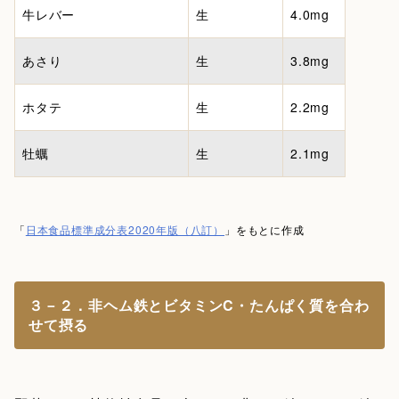
牛レバー
生
4.0mg
あさり
生
3.8mg
ホタテ
生
2.2mg
牡蠣
生
2.1mg
「
日本食品標準成分表2020年版（八訂）
」をもとに作成
３－２．非ヘム鉄とビタミンC・たんぱく質を合わ
せて摂る