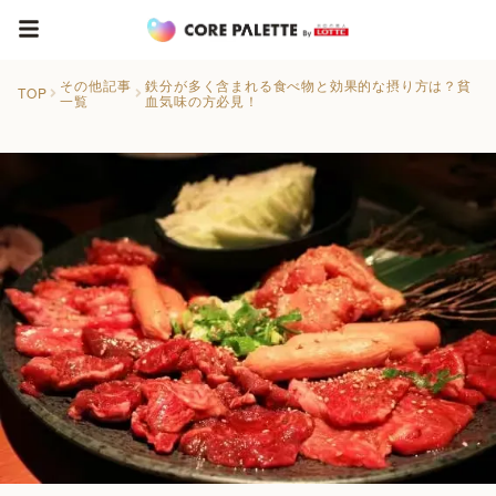
その他記事
鉄分が多く含まれる食べ物と効果的な摂り方は？貧
TOP
一覧
血気味の方必見！