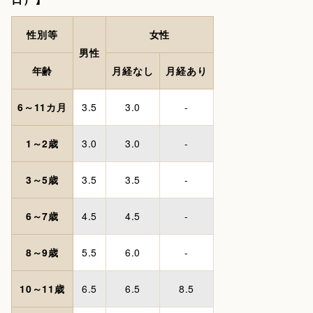
性別等
女性
男性
年齢
月経なし
月経あり
6～11カ月
3.5
3.0
-
1～2歳
3.0
3.0
-
3～5歳
3.5
3.5
-
6～7歳
4.5
4.5
-
8～9歳
5.5
6.0
-
10～11歳
6.5
6.5
8.5