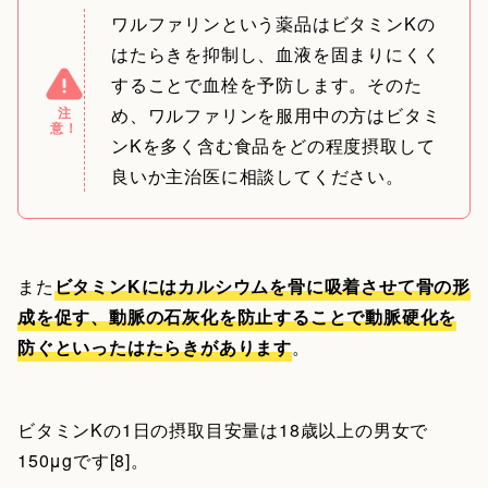
ワルファリンという薬品はビタミンKの
はたらきを抑制し、血液を固まりにくく
することで血栓を予防します。そのた
注
め、ワルファリンを服用中の方はビタミ
意！
ンKを多く含む食品をどの程度摂取して
良いか主治医に相談してください。
また
ビタミンKにはカルシウムを骨に吸着させて骨の形
成を促す、動脈の石灰化を防止することで動脈硬化を
防ぐといったはたらきがあります
。
ビタミンKの1日の摂取目安量は18歳以上の男女で
150μgです[8]。