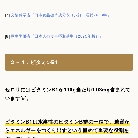
[7]
文部科学省「日本食品標準成分表（八訂）増補2023年」
[8]
厚生労働省「日本人の食事摂取基準（2025年版）」
２－４．ビタミンB1
セロリにはビタミンB1が100g当たり0.03mg含まれて
います
[9]。
ビタミンB1は水溶性のビタミンB群の一種で、糖質か
らエネルギーをつくり出すという極めて重要な役割を