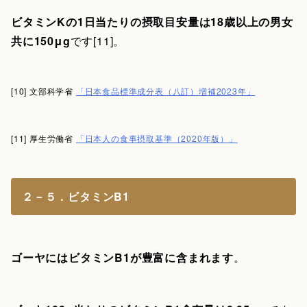
ビタミンKの1日当たりの摂取目安量は18歳以上の男女
共に150μg
です[11]。
[10] 文部科学省
「日本食品標準成分表（八訂）増補2023年」
[11] 厚生労働省
「日本人の食事摂取基準（2020年版）」
２－５．ビタミンB1
ゴーヤにはビタミンB1が豊富に含まれます
。