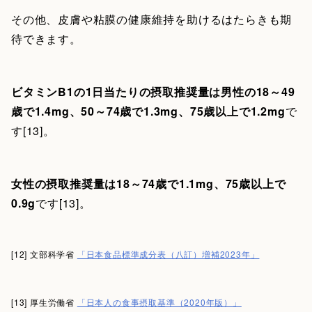
その他、皮膚や粘膜の健康維持を助けるはたらきも期
待できます。
ビタミンB1の1日当たりの摂取推奨量は男性の18～49
歳で1.4mg、50～74歳で1.3mg、75歳以上で1.2mg
で
す[13]。
女性の摂取推奨量は18～74歳で1.1mg、75歳以上で
0.9g
です[13]。
[12] 文部科学省
「日本食品標準成分表（八訂）増補2023年」
[13] 厚生労働省
「日本人の食事摂取基準（2020年版）」