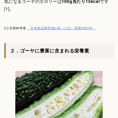
気になるゴーヤのカロリーは
100g当たり15kcal
です
[1]。
[1] 文部科学省
「日本食品標準成分表（八訂）増補2023年」
２．ゴーヤに豊富に含まれる栄養素