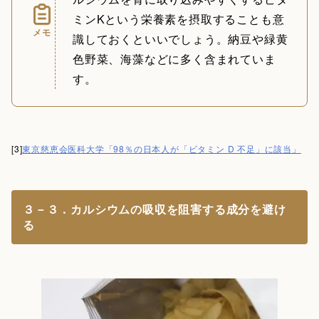
ミンKという栄養素を摂取することも意
メモ
識しておくといいでしょう。納豆や緑黄
色野菜、海藻などに多く含まれていま
す。
[3]
東京慈恵会医科大学「98％の日本人が「ビタミン D 不足」に該当」
３－３．カルシウムの吸収を阻害する成分を避け
る