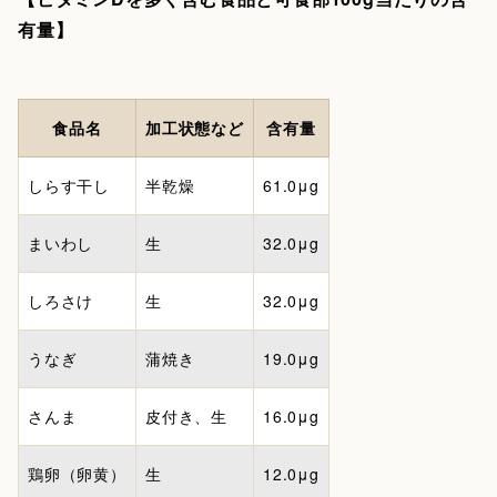
有量】
食品名
加工状態など
含有量
しらす干し
半乾燥
61.0μg
まいわし
生
32.0μg
しろさけ
生
32.0μg
うなぎ
蒲焼き
19.0μg
さんま
皮付き、生
16.0μg
鶏卵（卵黄）
生
12.0μg