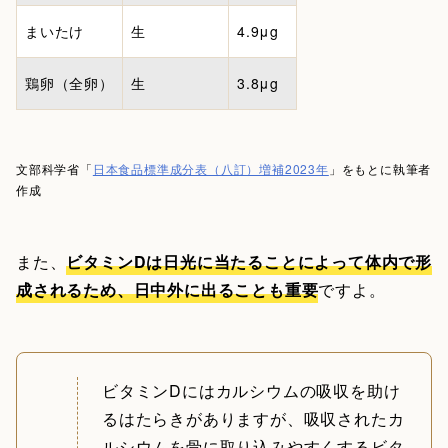
まいたけ
生
4.9μg
鶏卵（全卵）
生
3.8μg
文部科学省「
日本食品標準成分表（八訂）増補2023年
」をもとに執筆者
作成
また、
ビタミンDは日光に当たることによって体内で形
成されるため、日中外に出ることも重要
ですよ。
ビタミンDにはカルシウムの吸収を助け
るはたらきがありますが、吸収されたカ
ルシウムを骨に取り込みやすくするビタ