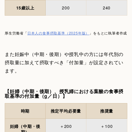
15歳以上
200
240
厚生労働省「
日本人の食事摂取基準（2025年版）
」をもとに執筆者作成
また妊娠中（中期・後期）や授乳中の方には年代別の
摂取量に加えて摂取すべき「付加量」が設定されてい
ます。
【妊婦（中期・後期）、授乳婦における葉酸の食事摂
取基準の付加量（g／日）】
時期
推定平均必要量
推奨量
妊婦（中期・後
＋200
＋100
期）