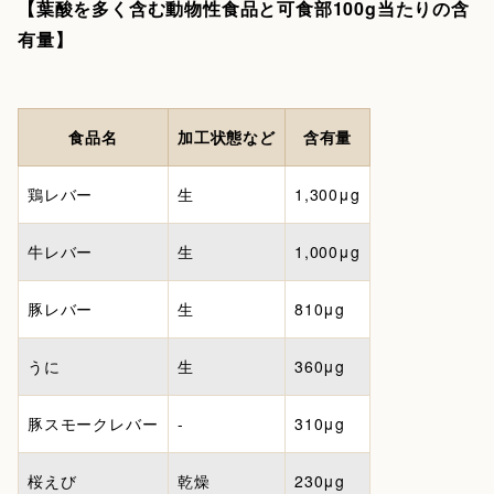
【葉酸を多く含む動物性食品と可食部100g当たりの含
有量】
食品名
加工状態など
含有量
鶏レバー
生
1,300μg
牛レバー
生
1,000μg
豚レバー
生
810μg
うに
生
360μg
豚スモークレバー
-
310μg
桜えび
乾燥
230μg