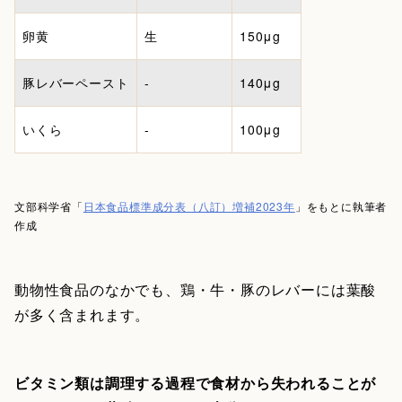
卵黄
生
150μg
豚レバーペースト
-
140μg
いくら
-
100μg
文部科学省「
日本食品標準成分表（八訂）増補2023年
」をもとに執筆者
作成
動物性食品のなかでも、鶏・牛・豚のレバーには葉酸
が多く含まれます。
ビタミン類は調理する過程で食材から失われることが