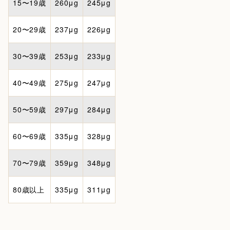
15〜19歳
260μg
245μg
20〜29歳
237μg
226μg
30〜39歳
253μg
233μg
40〜49歳
275μg
247μg
50〜59歳
297μg
284μg
60〜69歳
335μg
328μg
70〜79歳
359μg
348μg
80歳以上
335μg
311μg