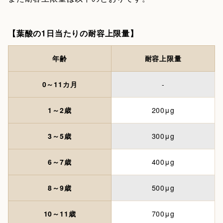
【葉酸の1日当たりの耐容上限量】
年齢
耐容上限量
0～11カ月
-
1～2歳
200μg
3～5歳
300μg
6～7歳
400μg
8～9歳
500μg
10～11歳
700μg