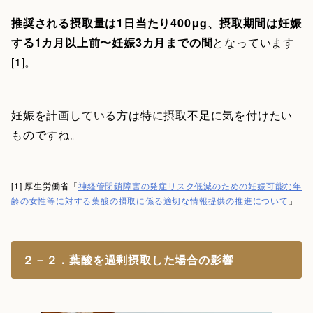
推奨される摂取量は1日当たり400μg、摂取期間は妊娠
する1カ月以上前〜妊娠3カ月までの間
となっています
[1]。
妊娠を計画している方は特に摂取不足に気を付けたい
ものですね。
[1] 厚生労働省「
神経管閉鎖障害の発症リスク低減のための妊娠可能な年
齢の女性等に対する葉酸の摂取に係る適切な情報提供の推進について
」
２－２．葉酸を過剰摂取した場合の影響