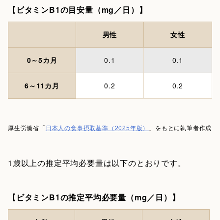
【ビタミンB1の目安量（mg／日）】
男性
女性
0～5カ月
0.1
0.1
6～11カ月
0.2
0.2
厚生労働省「
日本人の食事摂取基準（2025年版）
」をもとに執筆者作成
1歳以上の推定平均必要量は以下のとおりです。
【ビタミンB1の推定平均必要量（mg／日）】