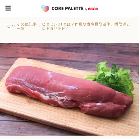
その他記事
ビタミンB1とは？作用や食事摂取基準、摂取源と
TOP
一覧
なる食品を紹介