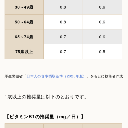
30～49歳
0.8
0.6
50～64歳
0.8
0.6
65～74歳
0.7
0.6
75歳以上
0.7
0.5
厚生労働省「
日本人の食事摂取基準（2025年版）
」をもとに執筆者作成
1歳以上の推奨量は以下のとおりです。
【ビタミンB1の推奨量（mg／日）】