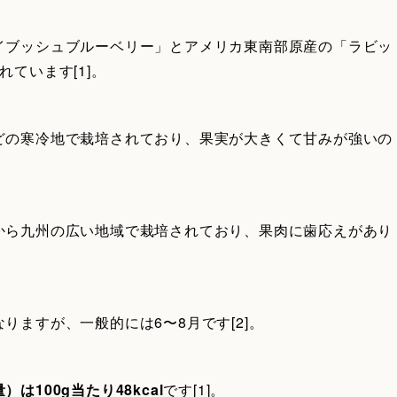
イブッシュブルーベリー」とアメリカ東南部原産の「ラビッ
ています[1]。
どの寒冷地で栽培されており、果実が大きくて甘みが強いの
から九州の広い地域で栽培されており、果肉に歯応えがあり
りますが、一般的には6〜8月です[2]。
100g当たり48kcal
です[1]。