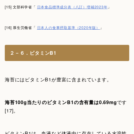
[15] 文部科学省「
日本食品標準成分表（八訂）増補2023年
」
[16] 厚生労働省「
日本人の食事摂取基準（2020年版）
」
２－６．ビタミンB1
海苔にはビタミンB1が豊富に含まれています。
海苔100g当たりのビタミンB1の含有量は0.69mg
です
[17]。
ビタミンB1は、血液など体液中に存在している水溶性