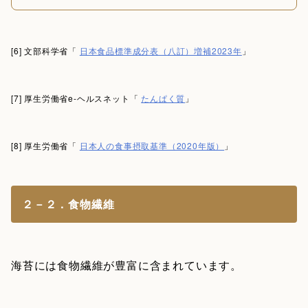
[6] 文部科学省「
日本食品標準成分表（八訂）増補2023年
」
[7] 厚生労働省e-ヘルスネット「
たんぱく質
」
[8] 厚生労働省「
日本人の食事摂取基準（2020年版）
」
２－２．食物繊維
海苔には食物繊維が豊富に含まれています。