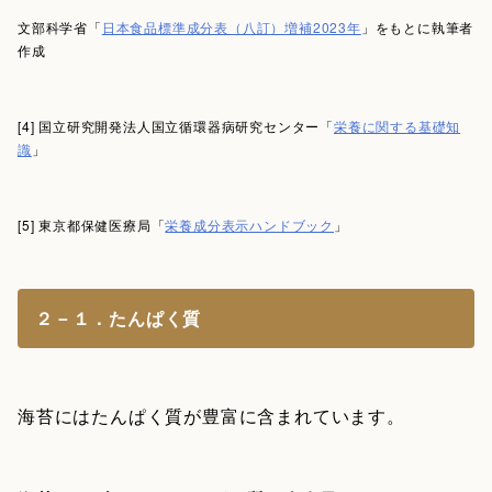
文部科学省「
日本食品標準成分表（八訂）増補2023年
」をもとに執筆者
作成
[4] 国立研究開発法人国立循環器病研究センター「
栄養に関する基礎知
識
」
[5] 東京都保健医療局「
栄養成分表示ハンドブック
」
２－１．たんぱく質
海苔にはたんぱく質が豊富に含まれています。