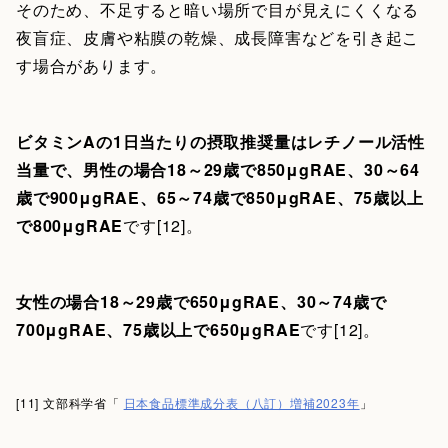
そのため、不足すると暗い場所で目が見えにくくなる
夜盲症、皮膚や粘膜の乾燥、成長障害などを引き起こ
す場合があります。
ビタミンAの1日当たりの摂取推奨量はレチノール活性
当量で、男性の場合18～29歳で850μgRAE、30～64
歳で900μgRAE、65～74歳で850μgRAE、75歳以上
で800μgRAE
です[12]。
女性の場合18～29歳で650μgRAE、30～74歳で
700μgRAE、75歳以上で650μgRAE
です[12]。
[11] 文部科学省「
日本食品標準成分表（八訂）増補2023年
」