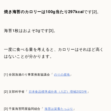
焼き海苔のカロリーは100g当たり297kcal
です[2]。
海苔1枚はおよそ3gです[3]。
一度に食べる量を考えると、カロリーはそれほど高く
はないことが分かります。
[1] 全国漁連のり事業推進協議会「
のりの産地
」
[2] 文部科学省「
日本食品標準成分表（八訂）増補2023年
」
[3] 千葉海苔問屋協同組合「
海苔は栄養たっぷり
」