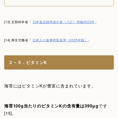
[13] 文部科学省「
日本食品標準成分表（八訂）増補2023年
」
[14] 厚生労働省「
日本人の食事摂取基準（2025年版）
」
２－５．ビタミンK
海苔にはビタミンKが豊富に含まれています。
海苔100g当たりのビタミンKの含有量は390μg
です
[15]。