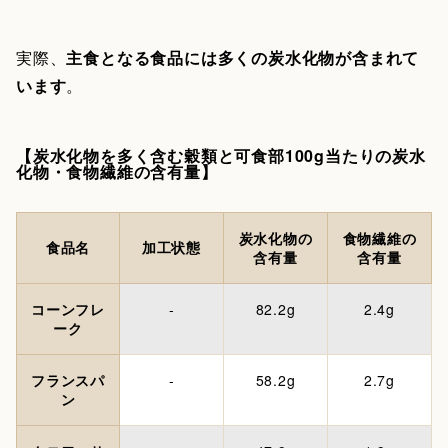
実際、
主食となる食品には多くの炭水化物が含まれて
います
。
【炭水化物を多く含む穀類と可食部100g当たりの炭水
化物・食物繊維の含有量】
炭水化物の
食物繊維の
食品名
加工状態
含有量
含有量
コーンフレ
-
82.2g
2.4g
ーク
フランスパ
-
58.2g
2.7g
ン