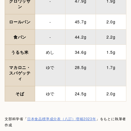
クロワッサ
-
47.9g
1.9g
ン
ロールパン
-
45.7g
2.0g
食パン
-
44.2g
2.2g
うるち米
めし
34.6g
1.5g
マカロニ・
ゆで
28.5g
1.7g
スパゲッテ
ィ
そば
ゆで
24.5g
2.0g
文部科学省「
日本食品標準成分表（八訂）増補2023年
」をもとに執筆者
作成