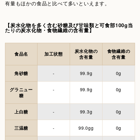
有量もほかの食品と比べて多いといえます。
【炭水化物を多く含む砂糖及び甘味類と可食部100g当
たりの炭水化物・食物繊維の含有量】
炭水化物の
食物繊維の
食品名
加工状態
含有量
含有量
角砂糖
-
99.9g
0g
グラニュー
-
99.9g
0g
糖
上白糖
-
99.3g
0g
三温糖
-
99.0gg
0g