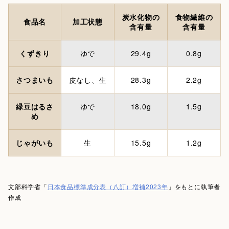
炭水化物の
食物繊維の
食品名
加工状態
含有量
含有量
くずきり
ゆで
29.4g
0.8g
さつまいも
皮なし、生
28.3g
2.2g
緑豆はるさ
ゆで
18.0g
1.5g
め
じゃがいも
生
15.5g
1.2g
文部科学省「
日本食品標準成分表（八訂）増補2023年
」をもとに執筆者
作成