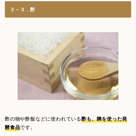
３－３．酢
酢の物や酢飯などに使われている
酢も、麹を使った発
酵食品
です。