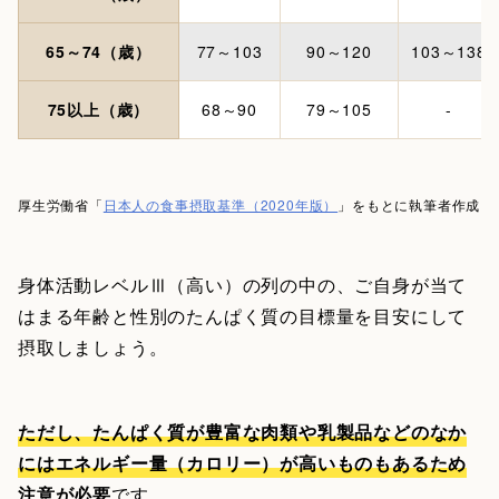
65～74（歳）
77～103
90～120
103～138
75以上（歳）
68～90
79～105
-
厚生労働省「
日本人の食事摂取基準（2020年版）
」をもとに執筆者作成
身体活動レベルⅢ（高い）の列の中の、ご自身が当て
はまる年齢と性別のたんぱく質の目標量を目安にして
摂取しましょう。
ただし、たんぱく質が豊富な肉類や乳製品などのなか
にはエネルギー量（カロリー）が高いものもあるため
注意が必要
です。