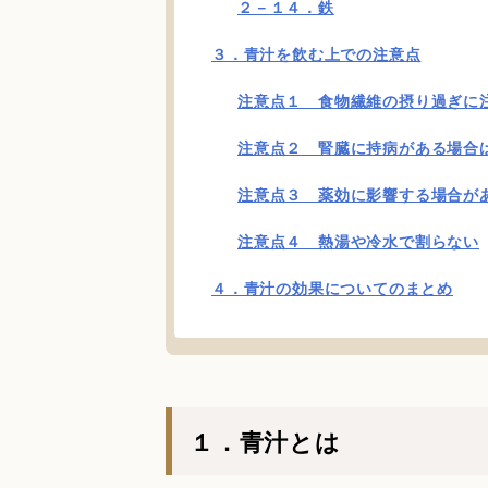
２－１４．鉄
３．青汁を飲む上での注意点
注意点１ 食物繊維の摂り過ぎに
注意点２ 腎臓に持病がある場合
注意点３ 薬効に影響する場合が
注意点４ 熱湯や冷水で割らない
４．青汁の効果についてのまとめ
１．青汁とは