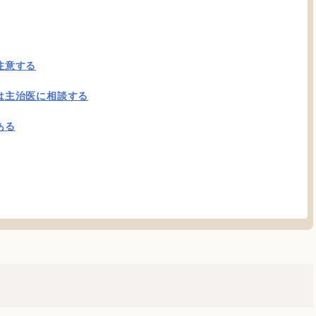
注意する
は主治医に相談する
ある