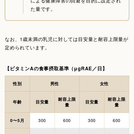
による健康障害の回避を目的に設定され
た量です。
なお、1歳未満の乳児に対しては目安量と耐容上限量が
定められています。
【ビタミンAの食事摂取基準（μgRAE／日】
性別
男性
女性
耐容上限
耐容上限
年齢
目安量
目安量
量
量
0〜5月
300
600
300
600