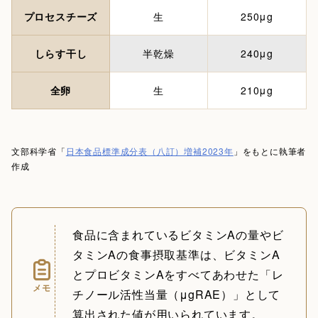
プロセスチーズ
生
250μg
しらす干し
半乾燥
240μg
全卵
生
210μg
文部科学省「
日本食品標準成分表（八訂）増補2023年
」をもとに執筆者
作成
食品に含まれているビタミンAの量やビ
タミンAの食事摂取基準は、ビタミンA
とプロビタミンAをすべてあわせた「レ
メモ
チノール活性当量（μgRAE）」として
算出された値が用いられています。