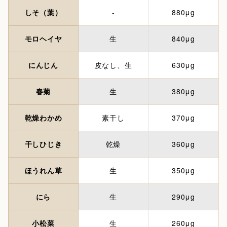
しそ（葉）
-
880μg
モロヘイヤ
生
840μg
にんじん
皮なし、生
630μg
春菊
生
380μg
乾燥わかめ
素干し
370μg
干しひじき
乾燥
360μg
ほうれん草
生
350μg
にら
生
290μg
小松菜
生
260μg