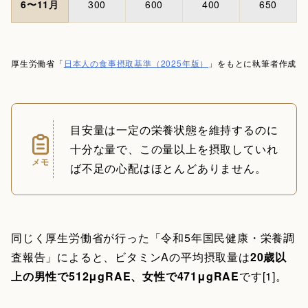
6〜11月
300
600
400
650
厚生労働省「
日本人の食事摂取基準（2025年版）
」をもとに執筆者作成
目安量は一定の栄養状態を維持するのに
十分な量で、この量以上を摂取していれ
メモ
ば不足の心配はほとんどありません。
同じく厚生労働省が行った「令和5年国民健康・栄養調
査報告」によると、ビタミンAの平均摂取量は
20歳以
上の男性で512μgRAE、女性で471μgRAE
です[1]。