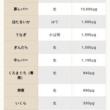
豚レバー
生
13,000μg
ほたるいか
ゆで
1,900μg
うなぎ
かば焼
1,500μg
ぎんだら
生
1,500μg
牛レバー
生
1,100μg
くろまぐろ（養
生
840μg
殖）
卵黄
生
690μg
いくら
生
330μg