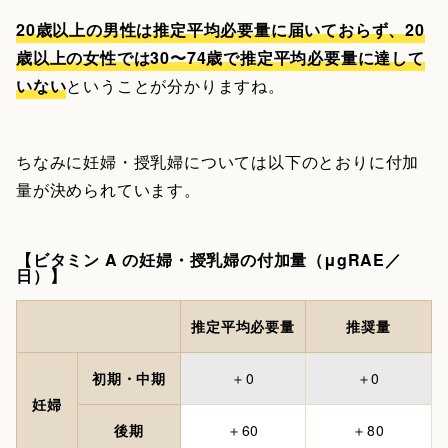
20歳以上の男性は推定平均必要量に届いておらず、20
歳以上の女性では30〜74歳で推定平均必要量に達して
いない
ということが分かりますね。
ちなみに妊婦・授乳婦については以下のとおりに付加
量が決められています。
【ビタミン A の妊婦・授乳婦の付加量（μgRAE／
日）】
推定平均必要量
推奨量
初期・中期
＋0
＋0
妊婦
後期
＋60
＋80