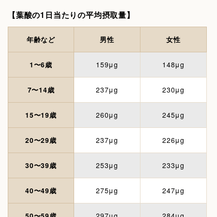
【葉酸の1日当たりの平均摂取量】
年齢など
男性
女性
1〜6歳
159μg
148μg
7〜14歳
237μg
230μg
15〜19歳
260μg
245μg
20〜29歳
237μg
226μg
30〜39歳
253μg
233μg
40〜49歳
275μg
247μg
50〜59歳
297μg
284μg