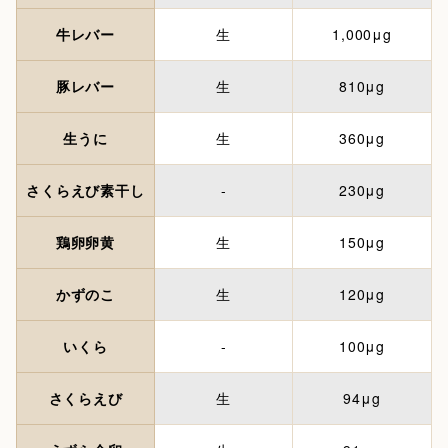
牛レバー
生
1,000μg
豚レバー
生
810μg
生うに
生
360μg
さくらえび素干し
-
230μg
鶏卵卵黄
生
150μg
かずのこ
生
120μg
いくら
-
100μg
さくらえび
生
94μg