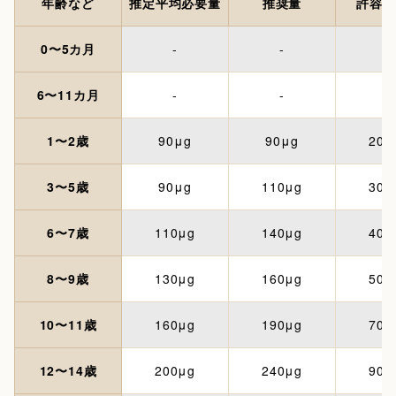
年齢など
推定平均必要量
推奨量
許容上
0〜5カ月
-
-
-
6〜11カ月
-
-
-
1〜2歳
90μg
90μg
200
3〜5歳
90μg
110μg
300
6〜7歳
110μg
140μg
400
8〜9歳
130μg
160μg
500
10〜11歳
160μg
190μg
700
12〜14歳
200μg
240μg
900