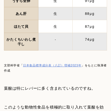
うずら全卵
生
91μg
あん肝
生
88μg
ほたて貝
生
87μg
かたくちいわし煮
-
74μg
干し
文部科学省「
日本食品標準成分表（八訂）増補2023年
」をもとに執筆者
作成
葉酸は特にレバーに多く含まれているのですね。
このような動物性食品を積極的に取り入れて葉酸を効