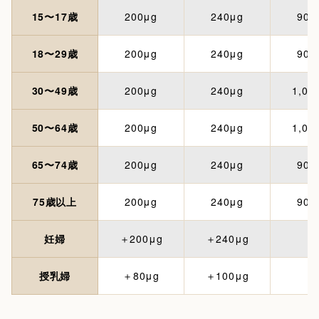
15〜17歳
200μg
240μg
900
18〜29歳
200μg
240μg
900
30〜49歳
200μg
240μg
1,00
50〜64歳
200μg
240μg
1,00
65〜74歳
200μg
240μg
900
75歳以上
200μg
240μg
900
妊婦
＋200μg
＋240μg
-
授乳婦
＋80μg
＋100μg
-