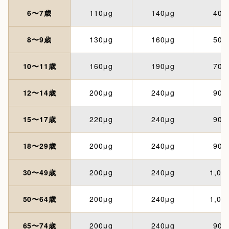
6〜7歳
110μg
140μg
400
8〜9歳
130μg
160μg
500
10〜11歳
160μg
190μg
700
12〜14歳
200μg
240μg
900
15〜17歳
220μg
240μg
900
18〜29歳
200μg
240μg
900
30〜49歳
200μg
240μg
1,00
50〜64歳
200μg
240μg
1,00
65〜74歳
200μg
240μg
900