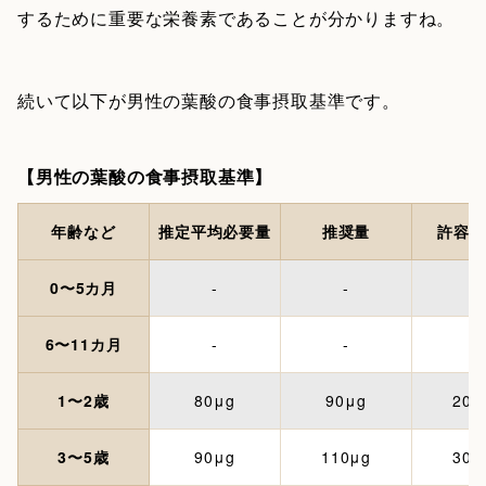
するために重要な栄養素であることが分かりますね。
続いて以下が男性の葉酸の食事摂取基準です。
【男性の葉酸の食事摂取基準】
年齢など
推定平均必要量
推奨量
許容上
0〜5カ月
-
-
-
6〜11カ月
-
-
-
1〜2歳
80μg
90μg
200
3〜5歳
90μg
110μg
300