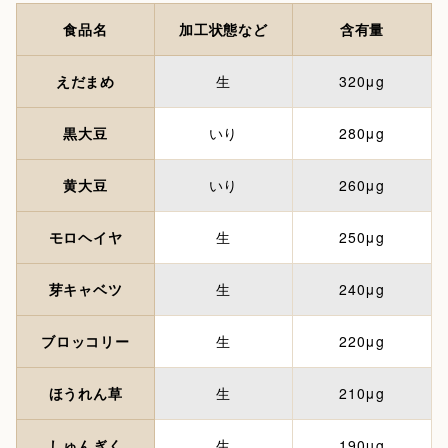
食品名
加工状態など
含有量
えだまめ
生
320μg
黒大豆
いり
280μg
黄大豆
いり
260μg
モロヘイヤ
生
250μg
芽キャベツ
生
240μg
ブロッコリー
生
220μg
ほうれん草
生
210μg
しゅんぎく
生
190μg