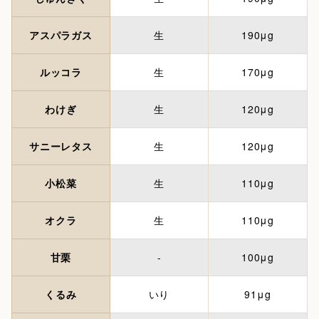
アスパラガス
生
190μg
ルッコラ
生
170μg
わけぎ
生
120μg
サニーレタス
生
120μg
小松菜
生
110μg
オクラ
生
110μg
甘栗
-
100μg
くるみ
いり
91μg