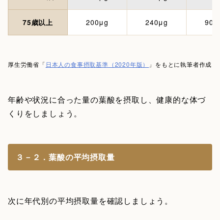
75歳以上
200μg
240μg
900
厚生労働省「
日本人の食事摂取基準（2020年版）
」をもとに執筆者作成
年齢や状況に合った量の葉酸を摂取し、健康的な体づ
くりをしましょう。
３－２．葉酸の平均摂取量
次に年代別の平均摂取量を確認しましょう。