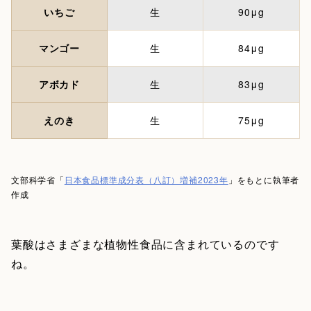
いちご
生
90μg
マンゴー
生
84μg
アボカド
生
83μg
えのき
生
75μg
文部科学省「
日本食品標準成分表（八訂）増補2023年
」をもとに執筆者
作成
葉酸はさまざまな植物性食品に含まれているのです
ね。