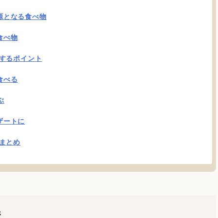
源となる食べ物
食べ物
するポイント
食べる
ぶ
ザートに
まとめ
係