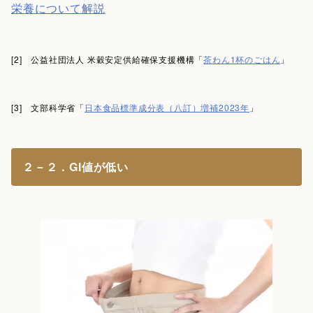
栄養について解説
[2] 公益社団法人 米穀安定供給確保支援機構「
茶わん1杯のごはん
」
[3] 文部科学省「
日本食品標準成分表（八訂）増補2023年
」
２－２．GI値が低い