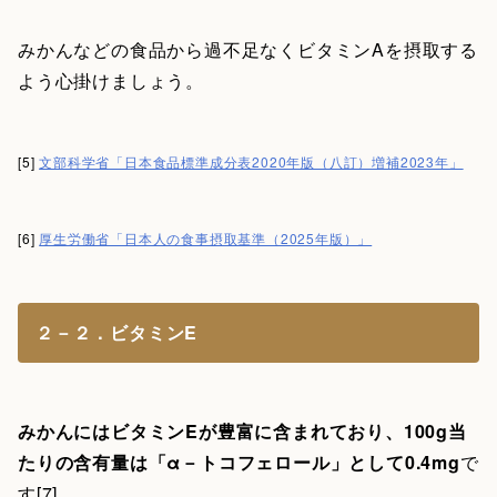
みかんなどの食品から過不足なくビタミンAを摂取する
よう心掛けましょう。
[5]
文部科学省「日本食品標準成分表2020年版（八訂）増補2023年」
[6]
厚生労働省「日本人の食事摂取基準（2025年版）」
２－２．ビタミンE
みかんにはビタミンEが豊富に含まれており、100g当
たりの含有量は「α－トコフェロール」として0.4mg
で
す[7]。