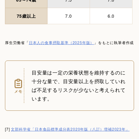
75歳以上
7.0
6.0
厚生労働省「
日本人の食事摂取基準（2025年版）
」をもとに執筆者作成
目安量は一定の栄養状態を維持するのに
十分な量で、目安量以上を摂取していれ
ば不足するリスクが少ないと考えられて
メモ
います。
[7]
文部科学省「日本食品標準成分表2020年版（八訂）増補2023年」