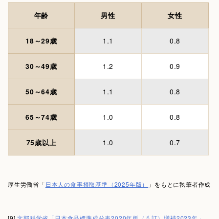
年齢
男性
女性
18～29歳
1.1
0.8
30～49歳
1.2
0.9
50～64歳
1.1
0.8
65～74歳
1.0
0.8
75歳以上
1.0
0.7
厚生労働省「
日本人の食事摂取基準（2025年版）
」をもとに執筆者作成
[9]
文部科学省「日本食品標準成分表2020年版（八訂）増補2023年」