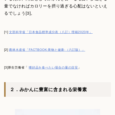
量でなければカロリーを摂り過ぎる心配はないといえ
るでしょう[3]。
[1]
文部科学省「日本食品標準成分表（八訂）増補2023年」
[2]
農林水産省「FACTBOOK-果物と健康-（六訂版）」
[3]厚生労働省「
嗜好品を食べたい場合の量の目安
」
２．みかんに豊富に含まれる栄養素