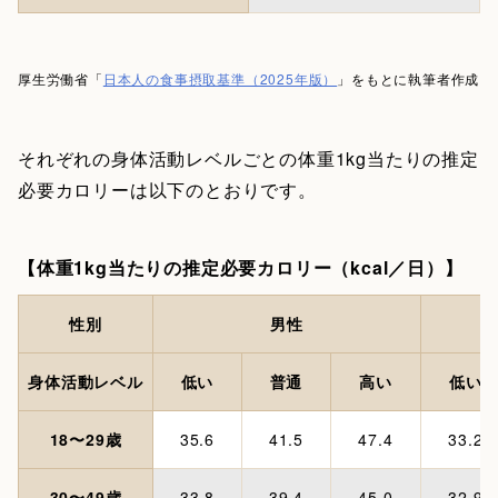
厚生労働省「
日本人の食事摂取基準（2025年版）
」をもとに執筆者作成
それぞれの身体活動レベルごとの体重1kg当たりの推定
必要カロリーは以下のとおりです。
【体重1kg当たりの推定必要カロリー（kcal／日）】
性別
男性
身体活動レベル
低い
普通
高い
低い
18〜29歳
35.6
41.5
47.4
33.2
30〜49歳
33.8
39.4
45.0
32.9