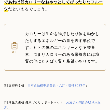
であれば低カロリーなおやつとしてぴったりなフルー
ツ
だといえるでしょう。
カロリーは生命を維持したり体を動かし
たりするエネルギーの量を表す単位で
す。ヒトの体のエネルギーとなる栄養
メモ
素、つまりカロリーのある栄養素には糖
質の他にたんぱく質と脂質があります。
[2] 文部科学省「
日本食品標準成分表（八訂）増補2023年
」
[3] 厚生労働省 健康づくりサポートネット「
お菓子や間食の取り入れ
方
」