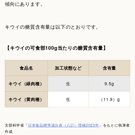
傾向にあります。
キウイの糖質含有量は以下のとおりです。
【キウイの可食部100g当たりの糖質含有量】
食品名
加工状態など
含有量
キウイ（緑肉種）
生
9.5g
キウイ（黄肉種）
生
（11.9）g
文部科学省「
日本食品標準成分表（八訂）増補2023年
」をもとに執筆者
作成