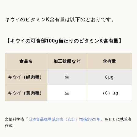
キウイのビタミンK含有量は以下のとおりです。
【キウイの可食部100g当たりのビタミンK含有量】
食品名
加工状態など
含有量
キウイ（緑肉種）
生
6μg
キウイ（黄肉種）
生
（6）μg
文部科学省「
日本食品標準成分表（八訂）増補2023年
」をもとに執筆者
作成