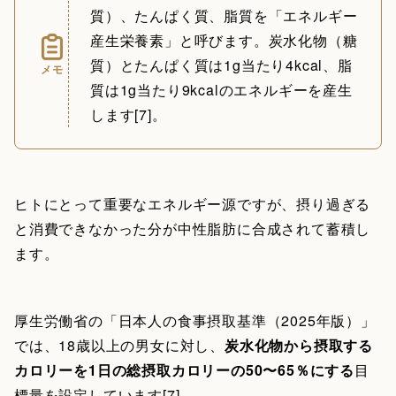
質）、たんぱく質、脂質を「エネルギー
産生栄養素」と呼びます。炭水化物（糖
質）とたんぱく質は1g当たり4kcal、脂
メモ
質は1g当たり9kcalのエネルギーを産生
します[7]。
ヒトにとって重要なエネルギー源ですが、摂り過ぎる
と消費できなかった分が中性脂肪に合成されて蓄積し
ます。
厚生労働省の「日本人の食事摂取基準（2025年版）」
では、18歳以上の男女に対し、
炭水化物から摂取する
カロリーを1日の総摂取カロリーの50〜65％にする
目
標量を設定しています[7]。