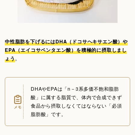
中性脂肪を下げるにはDHA（ドコサヘキサエン酸）や
EPA（エイコサペンタエン酸）を積極的に摂取しまし
ょう
。
DHAやEPAは「n－3系多価不飽和脂肪
酸」に属する脂質で、体内で合成できず
食品から摂取しなくてはならない「必須
メモ
脂肪酸」です。