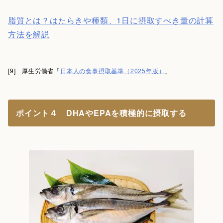
脂質とは？はたらきや種類、1日に摂取すべき量の計算
方法を解説
[9] 厚生労働省「
日本人の食事摂取基準（2025年版）
」
ポイント４ DHAやEPAを積極的に摂取する